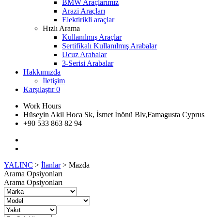
BMW Araçlarımız
Arazi Araçları
Elektirikli araçlar
Hızlı Arama
Kullanılmış Araçlar
Sertifikalı Kullanılmış Arabalar
Ucuz Arabalar
3-Serisi Arabalar
Hakkımızda
İletişim
Karşılaştır
0
Work Hours
Hüseyin Akil Hoca Sk, İsmet İnönü Blv,Famagusta Cyprus
+90 533 863 82 94
YALINC
>
İlanlar
>
Mazda
Arama Opsiyonları
Arama Opsiyonları