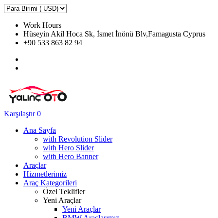
Work Hours
Hüseyin Akil Hoca Sk, İsmet İnönü Blv,Famagusta Cyprus
+90 533 863 82 94
Karşılaştır
0
Ana Sayfa
with Revolution Slider
with Hero Slider
with Hero Banner
Araçlar
Hizmetlerimiz
Araç Kategorileri
Özel Teklifler
Yeni Araçlar
Yeni Araçlar
BMW Araçlarımız