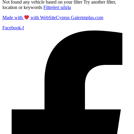
Not found any vehicle based on your filter
Try another filter,
location or keywords
Filtreleri sıfırla
Made with
with WebSiteCyprus Galerimplus.com
Facebook-f