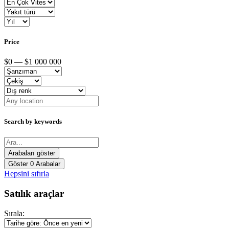
Price
$0 — $1 000 000
Search by keywords
Göster
0
Arabalar
Hepsini sıfırla
Satılık araçlar
Sırala: