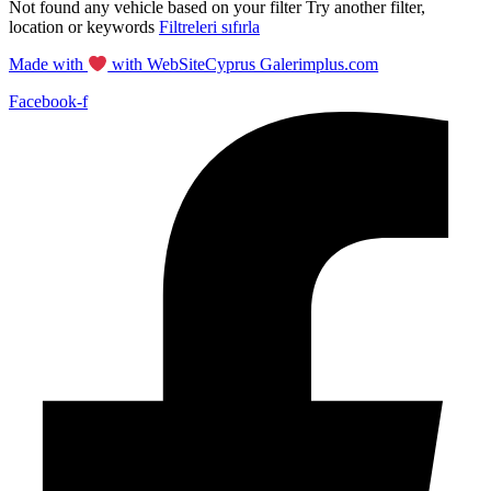
Not found any vehicle based on your filter
Try another filter,
location or keywords
Filtreleri sıfırla
Made with
with WebSiteCyprus Galerimplus.com
Facebook-f