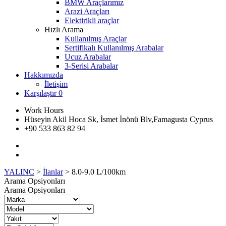
BMW Araçlarımız
Arazi Araçları
Elektirikli araçlar
Hızlı Arama
Kullanılmış Araçlar
Sertifikalı Kullanılmış Arabalar
Ucuz Arabalar
3-Serisi Arabalar
Hakkımızda
İletişim
Karşılaştır
0
Work Hours
Hüseyin Akil Hoca Sk, İsmet İnönü Blv,Famagusta Cyprus
+90 533 863 82 94
YALINC
>
İlanlar
>
8.0-9.0 L/100km
Arama Opsiyonları
Arama Opsiyonları