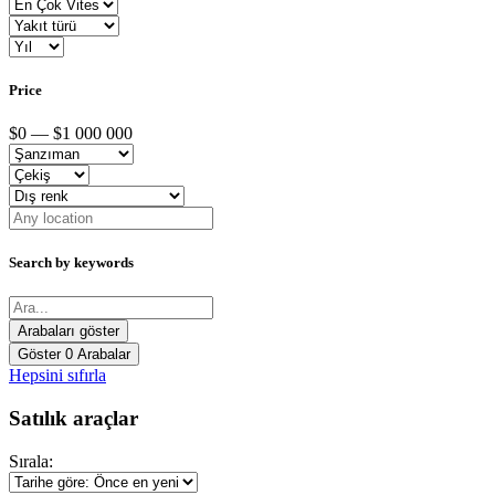
Price
$0 — $1 000 000
Search by keywords
Göster
0
Arabalar
Hepsini sıfırla
Satılık araçlar
Sırala: