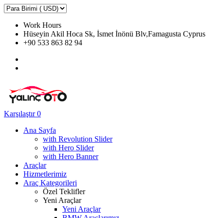
Work Hours
Hüseyin Akil Hoca Sk, İsmet İnönü Blv,Famagusta Cyprus
+90 533 863 82 94
Karşılaştır
0
Ana Sayfa
with Revolution Slider
with Hero Slider
with Hero Banner
Araçlar
Hizmetlerimiz
Araç Kategorileri
Özel Teklifler
Yeni Araçlar
Yeni Araçlar
BMW Araçlarımız