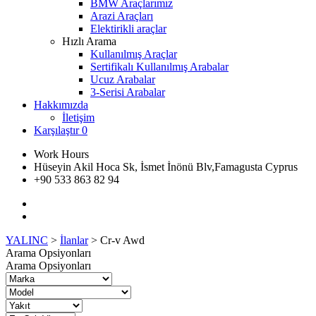
BMW Araçlarımız
Arazi Araçları
Elektirikli araçlar
Hızlı Arama
Kullanılmış Araçlar
Sertifikalı Kullanılmış Arabalar
Ucuz Arabalar
3-Serisi Arabalar
Hakkımızda
İletişim
Karşılaştır
0
Work Hours
Hüseyin Akil Hoca Sk, İsmet İnönü Blv,Famagusta Cyprus
+90 533 863 82 94
YALINC
>
İlanlar
>
Cr-v Awd
Arama Opsiyonları
Arama Opsiyonları