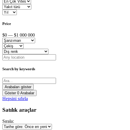
Price
$0 — $1 000 000
Search by keywords
Göster
0
Arabalar
Hepsini sıfırla
Satılık araçlar
Sırala: