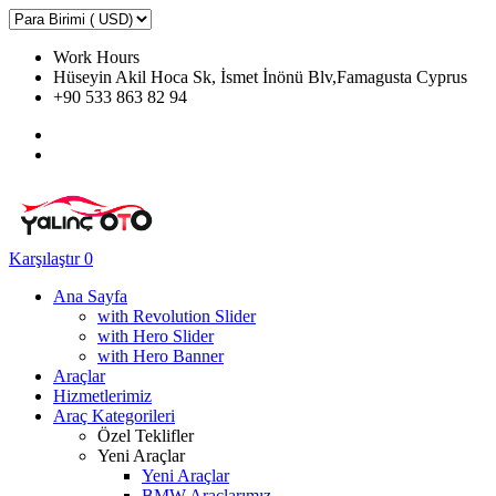
Work Hours
Hüseyin Akil Hoca Sk, İsmet İnönü Blv,Famagusta Cyprus
+90 533 863 82 94
Karşılaştır
0
Ana Sayfa
with Revolution Slider
with Hero Slider
with Hero Banner
Araçlar
Hizmetlerimiz
Araç Kategorileri
Özel Teklifler
Yeni Araçlar
Yeni Araçlar
BMW Araçlarımız