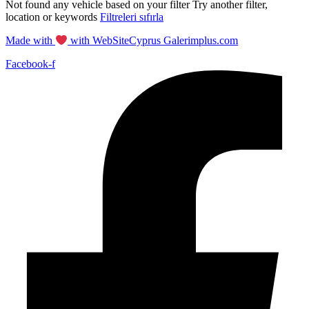
Not found any vehicle based on your filter
Try another filter,
location or keywords
Filtreleri sıfırla
Made with
with WebSiteCyprus Galerimplus.com
Facebook-f