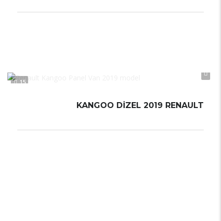
Düz Vites
5 L / 100 km
Manual
15
KANGOO DİZEL 2019 RENAULT
Düz Vites
4.5 – 5.5 L/100 km
Manual