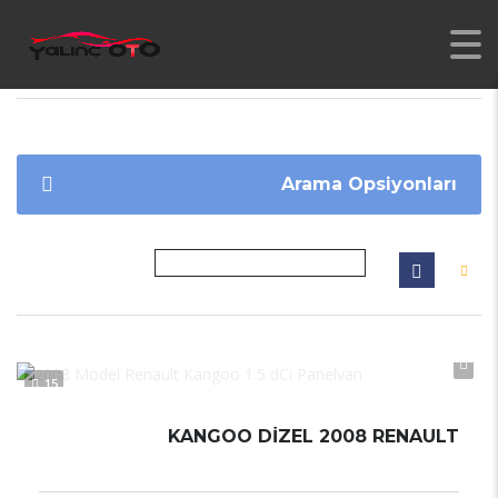
YALINC
>
İLANLAR
>
KANGOO
Arama Opsiyonları
15
KANGOO DİZEL 2008 RENAULT