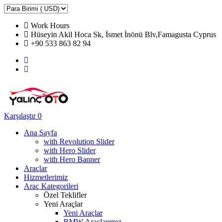
Work Hours
Hüseyin Akil Hoca Sk, İsmet İnönü Blv,Famagusta Cyprus
+90 533 863 82 94
Karşılaştır
0
Ana Sayfa
with Revolution Slider
with Hero Slider
with Hero Banner
Araçlar
Hizmetlerimiz
Araç Kategorileri
Özel Teklifler
Yeni Araçlar
Yeni Araçlar
BMW Araçlarımız