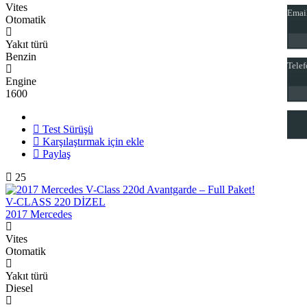
Vites
Emai
Otomatik
Yakıt türü
Tele
Tele
Benzin
Tele
Engine
1600
En y
En y
Test Sürüşü
Karşılaştırmak için ekle
Paylaş
25
V-CLASS 220 DİZEL
2017 Mercedes
Vites
Otomatik
Yakıt türü
Diesel