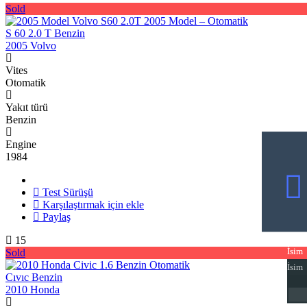
Sold
S 60 2.0 T Benzin
2005 Volvo
Vites
Otomatik
Yakıt türü
Benzin
Engine
1984
Test Sürüşü
Karşılaştırmak için ekle
Paylaş
15
Sold
İsim
İsim
İsim
Cıvıc Benzin
2010 Honda
Emai
Emai