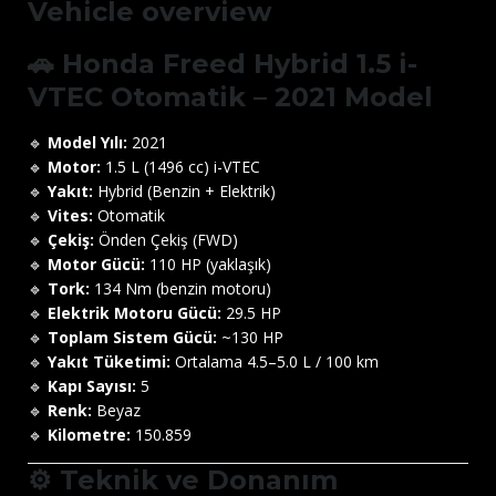
Vehicle overview
🚗
Honda Freed Hybrid 1.5 i-
VTEC Otomatik – 2021 Model
🔹
Model Yılı:
2021
🔹
Motor:
1.5 L (1496 cc) i-VTEC
🔹
Yakıt:
Hybrid (Benzin + Elektrik)
🔹
Vites:
Otomatik
🔹
Çekiş:
Önden Çekiş (FWD)
🔹
Motor Gücü:
110 HP (yaklaşık)
🔹
Tork:
134 Nm (benzin motoru)
🔹
Elektrik Motoru Gücü:
29.5 HP
🔹
Toplam Sistem Gücü:
~130 HP
🔹
Yakıt Tüketimi:
Ortalama 4.5–5.0 L / 100 km
🔹
Kapı Sayısı:
5
🔹
Renk:
Beyaz
🔹
Kilometre:
150.859
⚙️
Teknik ve Donanım