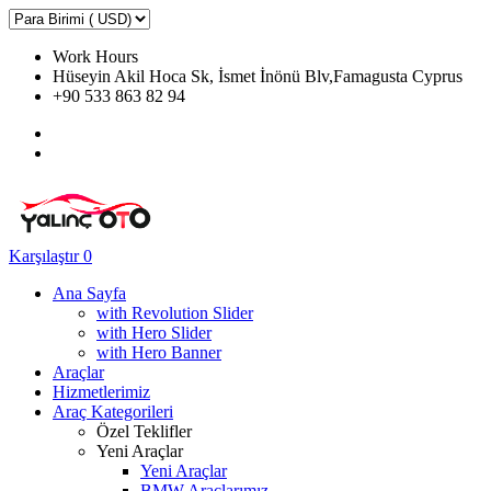
Work Hours
Hüseyin Akil Hoca Sk, İsmet İnönü Blv,Famagusta Cyprus
+90 533 863 82 94
Karşılaştır
0
Ana Sayfa
with Revolution Slider
with Hero Slider
with Hero Banner
Araçlar
Hizmetlerimiz
Araç Kategorileri
Özel Teklifler
Yeni Araçlar
Yeni Araçlar
BMW Araçlarımız