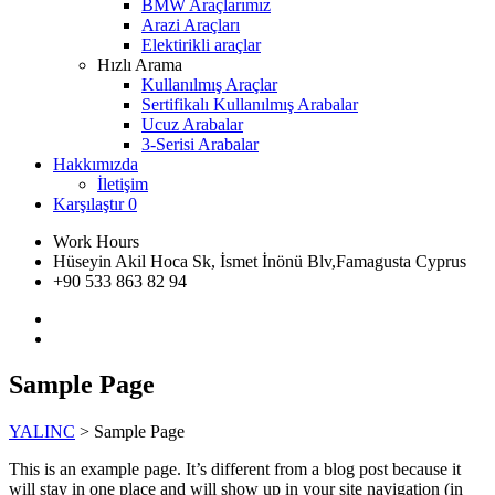
BMW Araçlarımız
Arazi Araçları
Elektirikli araçlar
Hızlı Arama
Kullanılmış Araçlar
Sertifikalı Kullanılmış Arabalar
Ucuz Arabalar
3-Serisi Arabalar
Hakkımızda
İletişim
Karşılaştır
0
Work Hours
Hüseyin Akil Hoca Sk, İsmet İnönü Blv,Famagusta Cyprus
+90 533 863 82 94
Sample Page
YALINC
>
Sample Page
This is an example page. It’s different from a blog post because it
will stay in one place and will show up in your site navigation (in