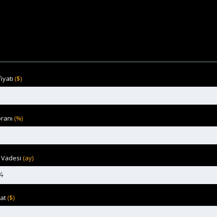
fiyatı
($)
oranı
(%)
i Vadesi
(ay)
nat
($)