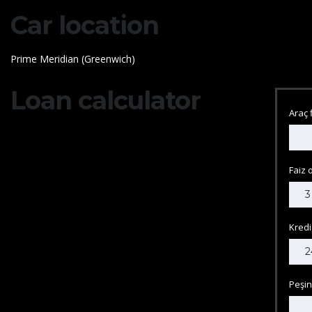
Car location
Prime Meridian (Greenwich)
Loan calculator
Araç 
Faiz 
Kred
Peşi