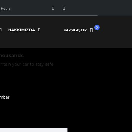
 Hours
0
HAKKIMIZDA
KARŞILAŞTIR
Thousands
ain your car to stay safe.
mber