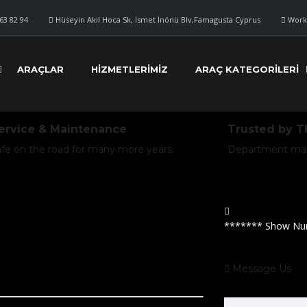
63 82 94
Hüseyin Akil Hoca Sk, İsmet İnönü Blv,Famagusta Cyprus
Work
ARAÇLAR
HIZMETLERIMIZ
ARAÇ KATEGORILERI
ervice & Maintenance
Trusted by 
afe on the road for many more years.
Department maint
*******
Show Nu
Message Us