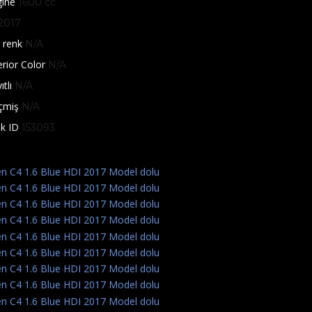
gine
1600 cc
2017
 renk
N/A
erior Color
N/A
ıtlı
N/A
çmiş
N/A
k ID
153093