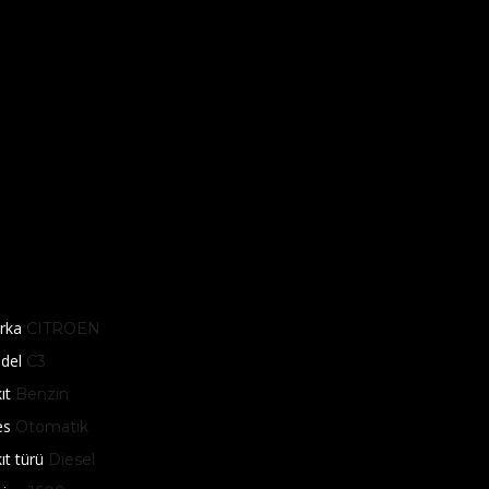
rka
CITROEN
del
C3
ıt
Benzin
es
Otomatik
ıt türü
Diesel