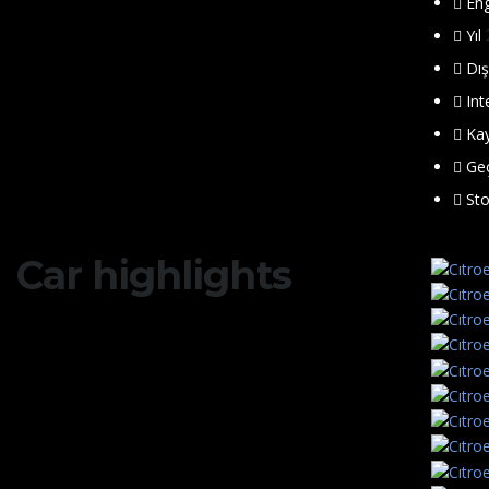
En
Yıl
Dış
Int
Kay
Ge
Sto
Car highlights