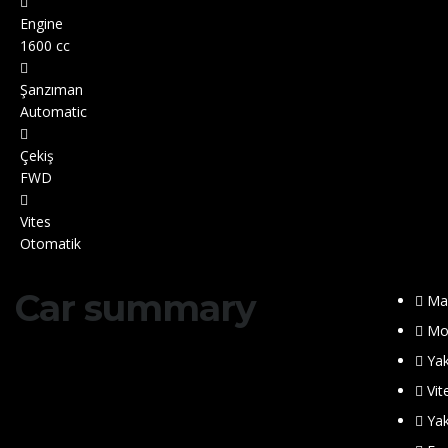
Engine
1600 cc
Şanzıman
Automatic
Çekiş
FWD
Vites
Otomatik
Car summary
Ma
Mo
Yak
Vit
Yak