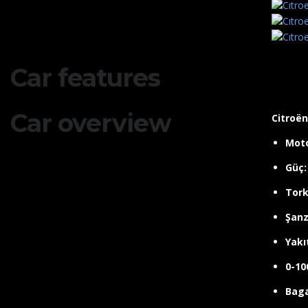
Car features
Car overview
Citroën
Moto
Güç:
Tork
Şanz
Yakı
0-10
Baga