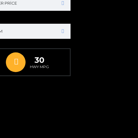
R PRICE
M
30
I
HWY MPG