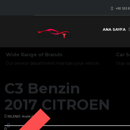
+90 533 8
ANA SAYFA
Wide Range of Brands
Car S
Our service department maintain your vehicle.
Stay s
C3 Benzin
2017 CITROEN
EKLENDİ: Aralık 01, 2023