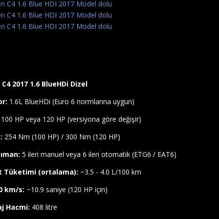
 C4 2017 1.6 BlueHDi Dizel
r:
1.6L BlueHDi (Euro 6 normlarına uygun)
100 HP veya 120 HP (versiyona göre değişir)
:
254 Nm (100 HP) / 300 Nm (120 HP)
ıman:
5 ileri manuel veya 6 ileri otomatik (ETG6 / EAT6)
t Tüketimi (ortalama):
~3.5 - 4.0 L/100 km
0 km/s:
~10.9 saniye (120 HP için)
j Hacmi:
408 litre