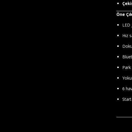
Çeki
Öne Çık
LED 
Hız s
Doku
Blue
Park 
Yokuş
6 hav
Start