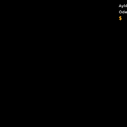
Aylı
Öd