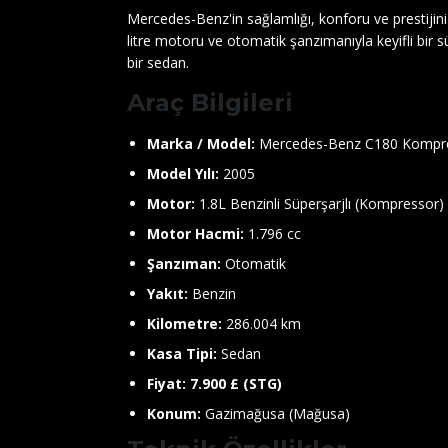
Mercedes-Benz'in sağlamlığı, konforu ve prestijin
litre motoru ve otomatik şanzımanıyla keyifli bir 
bir sedan.
Araç Bilgileri
Marka / Model:
Mercedes-Benz C180 Kompre
Model Yılı:
2005
Motor:
1.8L Benzinli Süperşarjlı (Kompressor)
Motor Hacmi:
1.796 cc
Şanzıman:
Otomatik
Yakıt:
Benzin
Kilometre:
286.004 km
Kasa Tipi:
Sedan
Fiyat:
7.900 £ (STG)
Konum:
Gazimağusa (Mağusa)