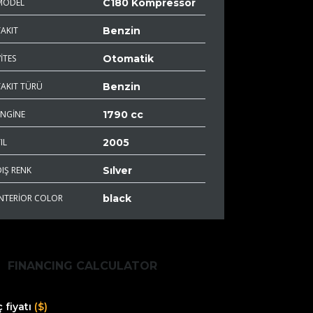
MODEL
C180 Kompressor
YAKIT
Benzin
ITES
Otomatik
YAKIT TÜRÜ
Benzin
ENGINE
1790 cc
IL
2005
DIŞ RENK
Sılver
INTERIOR COLOR
black
FINANCING CALCULATOR
 fiyatı
($)