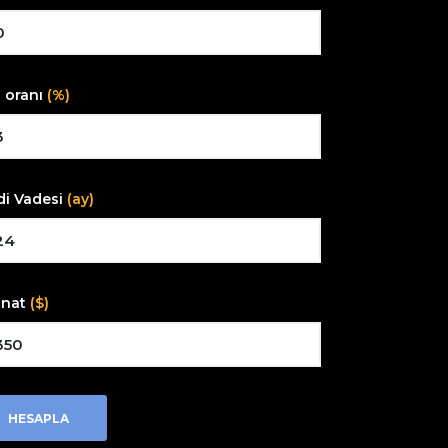
z oranı
(%)
di Vadesi
(ay)
inat
($)
HESAPLA