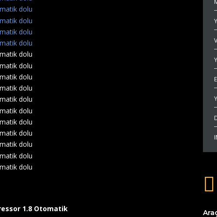
V
Y
ressor 1.8 Otomatik
Araç