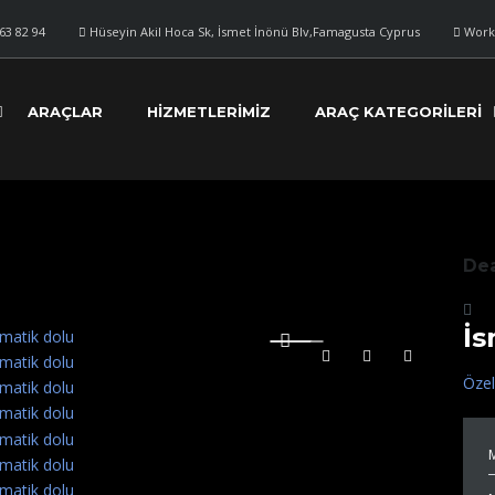
63 82 94
Hüseyin Akil Hoca Sk, İsmet İnönü Blv,Famagusta Cyprus
Work
ARAÇLAR
HIZMETLERIMIZ
ARAÇ KATEGORILERI
Dea
İs
Özel