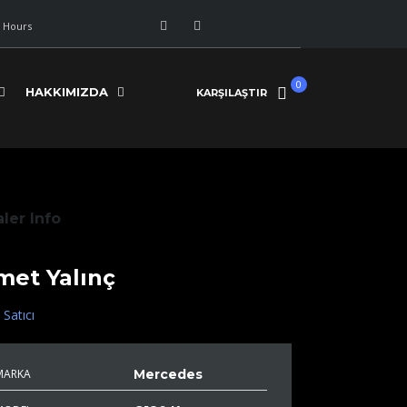
 Hours
0
HAKKIMIZDA
KARŞILAŞTIR
ler Info
met Yalınç
 Satıcı
MARKA
Mercedes